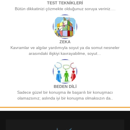
TEST TEKNİKLERİ
Bütün dikkatinizi çözmekte olduğunuz soruya veriniz….
ZEKA
Kavramlar ve algılar yardımıyla soyut ya da somut nesneler
arasındaki ilişkiyi kavrayabilme, soyut…
BEDEN DİLİ
Sadece güzel bir konuşma ile başarılı bir konuşmacı
olamazsınız; aslında iyi bir konuşma olmaksızın da..