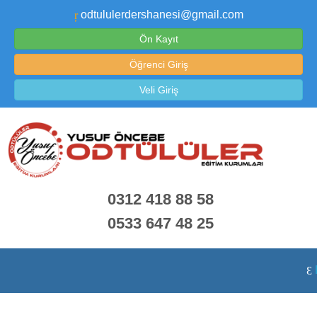
odtululerdershanesi@gmail.com
Ön Kayıt
Öğrenci Giriş
Veli Giriş
0312 418 88 58
0533 647 48 25