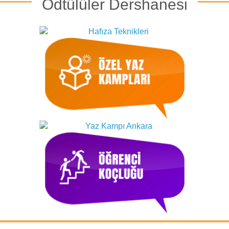
Odtülüler Dershanesi