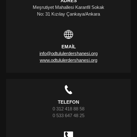
ADRES
Meşrutiyet Mahallesi Karanfil Sokak
No: 31 Kızılay Çankaya/Ankara
EMAIL
info@odtululerdershanesi.org
www.odtululerdershanesi.org
TELEFON
0 312 418 88 58
0 533 647 48 25