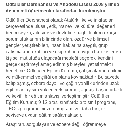
Odtülüler Dershanesi ve Anadolu Lisesi 2008 yılında
deneyimli öğretmenler tarafından kurulmuştur
Odtülüler Dershanesi olarak Atatürk ilke ve inkılâpları
çerçevesinde ulusal, etik, manevi ve kültürel değerleri
benimseyen, ailesine ve devletine bağlı; topluma karşı
sorumluluklarının bilincinde olan, özgür ve bilimsel
gençler yetiştirebilen, insan haklarına saygılı, grup
çalışmalarına katılan ve ekip ruhuna uygun hareket eden,
kişisel mutluluğa ulaşacağı mesleği seçerek, kendini
gerçekleştirmeyi amaç edinmiş bireyleri yetiştirmektir
hedefimiz.Odtülüler Eğitim Kurumu; çalışmalarında bilimi
ve mükemmeliyetçiliği ön plana koymaktadır. Bu sayede
kalıplaşmış, ezbere dayalı ve çağın yeniliklerinden uzak
eğitim anlayışını yok ederek; yerine çağdaş, başarı odaklı
ve keyifli bir eğitim anlayışı yerleştirmiştir. Odtülüler
Eğitim Kurumu; 9-12 arası sınıflarda ara sınıf programı,
TEOG programı, mezun programı ve daha bir çok
seviyeye uygun eğitim sağlamaktadır.
Araştıran, sorgulayan ve ezbere değil öğrenmeye