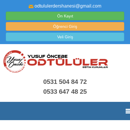
odtululerdershanesi@gmail.com
Ön Kayıt
Öğrenci Giriş
Veli Giriş
0531 504 84 72
0533 647 48 25