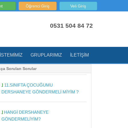
ıt
Öğrenci Giriş
Veli Giriş
0531 504 84 72
ISTEMIMIZ
GRUPLARIMIZ
İLETIŞIM
kça Sorulan Sorular
11.SINIFTA ÇOCUĞUMU
DERSHANEYE GÖNDERMELİ MİYİM ?
HANGİ DERSHANEYE
GÖNDERMELİYİM?