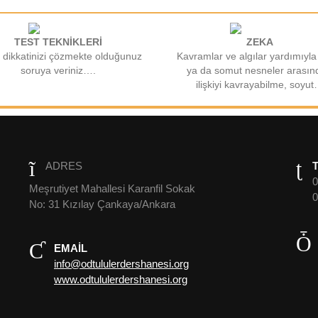
TEST TEKNİKLERİ
ZEKA
 dikkatinizi çözmekte olduğunuz
Kavramlar ve algılar yardımıyla
soruya veriniz….
ya da somut nesneler arasın
ilişkiyi kavrayabilme, soyu
ADRES
0
Meşrutiyet Mahallesi Karanfil Sokak
0
No: 31 Kızılay Çankaya/Ankara
EMAIL
info@odtululerdershanesi.org
www.odtululerdershanesi.org