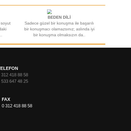
BEDEN DİLİ
 soyut
Sadece güzel bir konuşma ile başarılı
daki
bir konuşmacı olamazsınız; aslında iyi
t…
bir konuşma olmaksızın da..
TELEFON
 312 418 88 58
 533 647 48 25
FAX
0 312 418 88 58