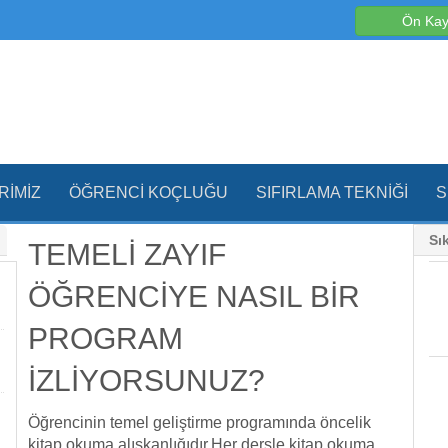
Ön Kay
RIMIZ
ÖĞRENCI KOÇLUĞU
SIFIRLAMA TEKNIĞI
S
Sı
TEMELİ ZAYIF
ÖĞRENCİYE NASIL BİR
PROGRAM
İZLİYORSUNUZ?
Öğrencinin temel geliştirme programında öncelik
kitap okuma alışkanlığıdır.Her dersle kitap okuma