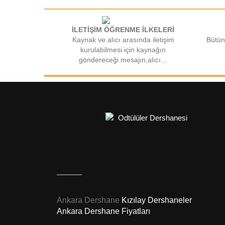
İLETİŞİM ÖĞRENME İLKELERİ
Kaynak ve alıcı arasında iletişim
Bütün
kurulabilmesi için kaynağın
göndereceği mesajın,alıcı…
Ankara Dershane
Kızılay Dershaneler
Ankara Dershane Fiyatları