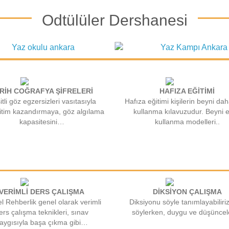
Odtülüler Dershanesi
RİH COĞRAFYA ŞİFRELERİ
HAFIZA EĞİTİMİ
tli göz egzersizleri vasıtasıyla
Hafıza eğitimi kişilerin beyni dah
itim kazandırmaya, göz algılama
kullanma kılavuzudur. Beyni e
kapasitesini…
kullanma modelleri..
VERİMLİ DERS ÇALIŞMA
DİKSİYON ÇALIŞMA
el Rehberlik genel olarak verimli
Diksiyonu söyle tanımlayabiliri
ers çalışma teknikleri, sınav
söylerken, duygu ve düşüncele
aygısıyla başa çıkma gibi…