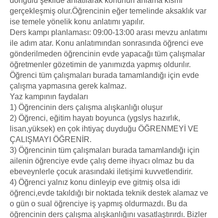
döngülü şekilde anlatılarak konunun anlama kısmı
gerçekleşmiş olur.Öğrencinin eğer temelinde aksaklık var
ise temele yönelik konu anlatımı yapılır.
Ders kampı planlaması: 09:00-13:00 arası mevzu anlatımı
ile adım atar. Konu anlatımından sonrasında öğrenci eve
gönderilmeden öğrencinin evde yapacağı tüm çalışmalar
öğretmenler gözetimin de yanımızda yapmış oldurılır.
Öğrenci tüm çalışmaları burada tamamlandığı için evde
çalışma yapmasına gerek kalmaz.
Yaz kampının faydaları
1) Öğrencinin ders çalışma alışkanlığı oluşur
2) Öğrenci, eğitim hayatı boyunca (ygslys hazırlık,
lisan,yüksek) en çok ihtiyaç duyduğu ÖĞRENMEYİ VE
ÇALIŞMAYI ÖĞRENİR.
3) Öğrencinin tüm çalışmaları burada tamamlandığı için
ailenin öğrenciye evde çalış deme ihyacı olmaz bu da
ebeveynlerle çocuk arasındaki iletişimi kuvvetlendirir.
4) Öğrenci yalnız konu dinleyip eve gitmiş olsa idi
öğrenci,evde takıldığı bir noktada teknik destek alamaz ve
o gün o sual öğrenciye iş yapmış oldurmazdı. Bu da
öğrencinin ders çalışma alışkanlığını vasatlaştırırdı. Bizler