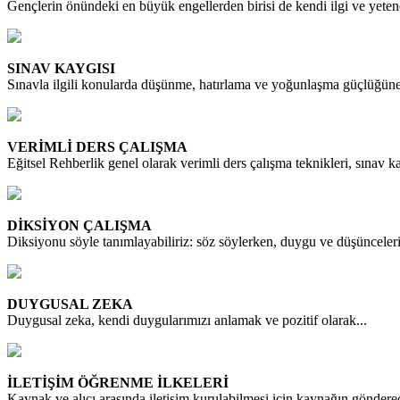
Gençlerin önündeki en büyük engellerden birisi de kendi ilgi ve yet
SINAV KAYGISI
Sınavla ilgili konularda düşünme, hatırlama ve yoğunlaşma güçlüğ
VERİMLİ DERS ÇALIŞMA
Eğitsel Rehberlik genel olarak verimli ders çalışma teknikleri, sınav 
DİKSİYON ÇALIŞMA
Diksiyonu söyle tanımlayabiliriz: söz söylerken, duygu ve düşünceleri
DUYGUSAL ZEKA
Duygusal zeka, kendi duygularımızı anlamak ve pozitif olarak...
İLETİŞİM ÖĞRENME İLKELERİ
Kaynak ve alıcı arasında iletişim kurulabilmesi için kaynağın göndere