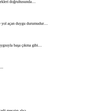
enekleri doğrultusunda…
üne yol açan duygu durumudur…
kaygısıyla başa çıkma gibi…
...
ceği mesajın,alıcı…