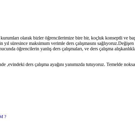
urumları olarak bizler öğrencilerimize bire bir, koçluk konseptli ve b
inin yıl süresince maksimum verimle ders çalışmasını sağlıyoruz.Değişen
onucunda öğrencilerin yanlış ders çalışmaları, ve ders çalışma alışkanlı
linde ,evindeki ders çalışma ayağını yanımızda tutuyoruz. Temelde noks
M ?