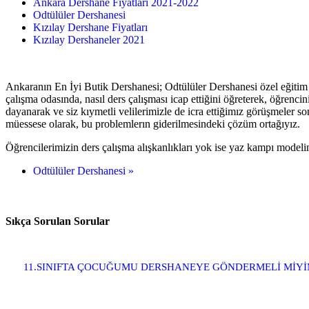
Ankara Dershane Fiyatları 2021-2022
Odtülüler Dershanesi
Kızılay Dershane Fiyatları
Kızılay Dershaneler 2021
Ankaranın En İyi Butik Dershanesi; Odtülüler Dershanesi özel eğitim k
çalışma odasında, nasıl ders çalışması icap ettiğini öğreterek, öğrenc
dayanarak ve siz kıymetli velilerimizle de icra ettiğimız görüşmeler s
müessese olarak, bu problemlerın giderilmesindeki çözüm ortağıyız.
Öğrencilerimizin ders çalışma alışkanlıkları yok ise yaz kampı mode
Odtülüler Dershanesi »
Sıkça Sorulan Sorular
11.SINIFTA ÇOCUĞUMU DERSHANEYE GÖNDERMELİ MİYİ