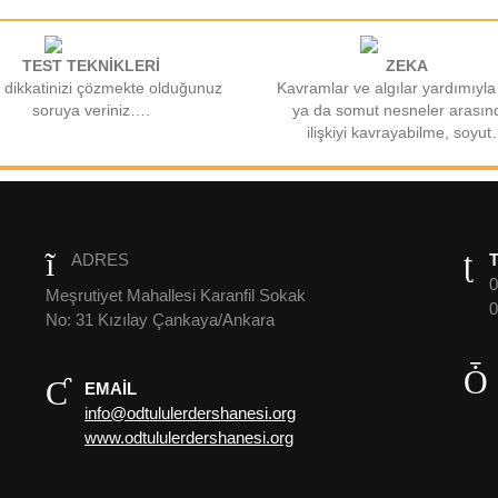
TEST TEKNİKLERİ
ZEKA
 dikkatinizi çözmekte olduğunuz
Kavramlar ve algılar yardımıyla
soruya veriniz….
ya da somut nesneler arasın
ilişkiyi kavrayabilme, soyu
ADRES
0
Meşrutiyet Mahallesi Karanfil Sokak
0
No: 31 Kızılay Çankaya/Ankara
EMAIL
info@odtululerdershanesi.org
www.odtululerdershanesi.org