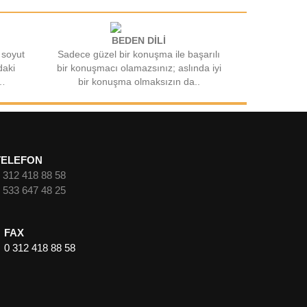
BEDEN DİLİ
 soyut
Sadece güzel bir konuşma ile başarılı
daki
bir konuşmacı olamazsınız; aslında iyi
t…
bir konuşma olmaksızın da..
TELEFON
 312 418 88 58
 533 647 48 25
FAX
0 312 418 88 58