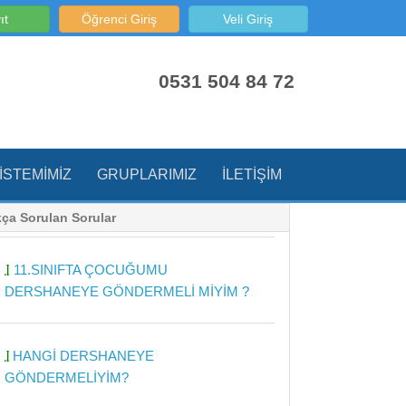
ıt
Öğrenci Giriş
Veli Giriş
0531 504 84 72
ISTEMIMIZ
GRUPLARIMIZ
İLETIŞIM
kça Sorulan Sorular
11.SINIFTA ÇOCUĞUMU
DERSHANEYE GÖNDERMELİ MİYİM ?
HANGİ DERSHANEYE
GÖNDERMELİYİM?