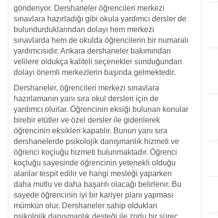
gönderiyor. Dershaneler öğrencileri merkezi
sınavlara hazırladığı gibi okula yardımcı dersler de
bulundurduklarından dolayı hem merkezi
sınavlarda hem de okulda öğrencilerin bir numaralı
yardımcısıdır. Ankara dershaneler bakımından
velilere oldukça kaliteli seçenekler sunduğundan
dolayı önemli merkezlerin başında gelmektedir.
Dershaneler, öğrencileri merkezi sınavlara
hazırlamanın yanı sıra okul dersleri için de
yardımcı olurlar. Öğrencinin eksiği bulunan konular
birebir etütler ve özel dersler ile giderilerek
öğrencinin eksikleri kapatılır. Bunun yanı sıra
dershanelerde psikolojik danışmanlık hizmeti ve
öğrenci koçluğu hizmeti bulunmaktadır. Öğrenci
koçluğu sayesinde öğrencinin yetenekli olduğu
alanlar tespit edilir ve hangi mesleği yaparken
daha mutlu ve daha başarılı olacağı belirlenir. Bu
sayede öğrencinin iyi bir kariyer planı yapması
mümkün olur. Dershaneler sahip oldukları
psikolojik danışmanlık desteği ile zorlu bir süreç