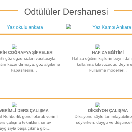
Odtülüler Dershanesi
RİH COĞRAFYA ŞİFRELERİ
HAFIZA EĞİTİMİ
tli göz egzersizleri vasıtasıyla
Hafıza eğitimi kişilerin beyni dah
itim kazandırmaya, göz algılama
kullanma kılavuzudur. Beyni e
kapasitesini…
kullanma modelleri..
VERİMLİ DERS ÇALIŞMA
DİKSİYON ÇALIŞMA
el Rehberlik genel olarak verimli
Diksiyonu söyle tanımlayabiliri
ers çalışma teknikleri, sınav
söylerken, duygu ve düşüncele
aygısıyla başa çıkma gibi…