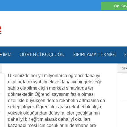
Ön Kay
RIMIZ
ÖĞRENCI KOÇLUĞU
SIFIRLAMA TEKNIĞI
S
Sı
Ülkemizde her yıl milyonlarca öğrenci daha iyi
okullarda okuyabilmek ve daha iyi bir geleceğe
sahip olabilmek için merkezi sınavlarda ter
dökmektedir. Öğrenci sayısının fazla olması
özellikle büyükşehirlerde rekabetin artmasına da
sebep oluyor. Öğrenciler arası rekabet oldukça
yüksek olduğundan dolayı aileler çocuklarının
daha iyi bir eğitim alarak daha iyi okulları
kazanabilmesi için çocuklarını dershanelere