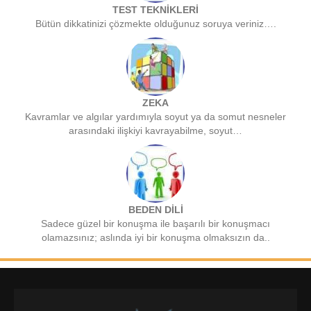
TEST TEKNİKLERİ
Bütün dikkatinizi çözmekte olduğunuz soruya veriniz….
ZEKA
Kavramlar ve algılar yardımıyla soyut ya da somut nesneler
arasındaki ilişkiyi kavrayabilme, soyut…
BEDEN DİLİ
Sadece güzel bir konuşma ile başarılı bir konuşmacı
olamazsınız; aslında iyi bir konuşma olmaksızın da..