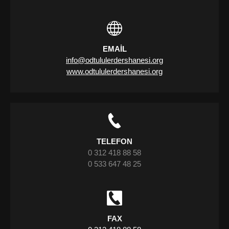
EMAIL
info@odtululerdershanesi.org
www.odtululerdershanesi.org
TELEFON
0 312 418 88 58
0 533 647 48 25
FAX