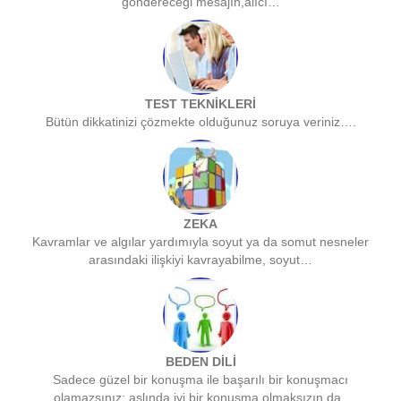
göndereceği mesajın,alıcı…
TEST TEKNİKLERİ
Bütün dikkatinizi çözmekte olduğunuz soruya veriniz….
ZEKA
Kavramlar ve algılar yardımıyla soyut ya da somut nesneler
arasındaki ilişkiyi kavrayabilme, soyut…
BEDEN DİLİ
Sadece güzel bir konuşma ile başarılı bir konuşmacı
olamazsınız; aslında iyi bir konuşma olmaksızın da..