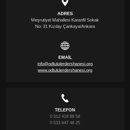
ADRES
Meşrutiyet Mahallesi Karanfil Sokak
No: 31 Kızılay Çankaya/Ankara
EMAIL
info@odtululerdershanesi.org
www.odtululerdershanesi.org
TELEFON
0 312 418 88 58
0 533 647 48 25