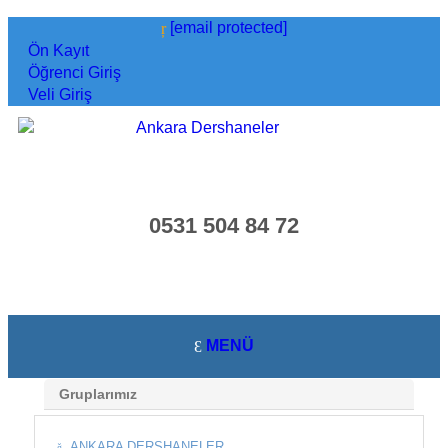
[email protected]
Ön Kayıt
Öğrenci Giriş
Veli Giriş
0531 504 84 72
MENÜ
Gruplarımız
ANKARA DERSHANELER