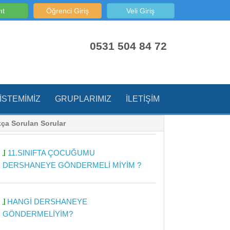
ıt
Öğrenci Giriş
Veli Giriş
0531 504 84 72
ISTEMIMIZ
GRUPLARIMIZ
İLETIŞIM
kça Sorulan Sorular
11.SINIFTA ÇOCUĞUMU
DERSHANEYE GÖNDERMELİ MİYİM ?
HANGİ DERSHANEYE
GÖNDERMELİYİM?