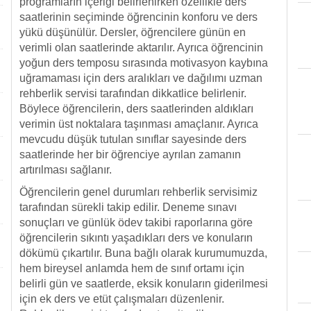
programların içeriği belirlenirken özellikle ders
saatlerinin seçiminde öğrencinin konforu ve ders
yükü düşünülür. Dersler, öğrencilere günün en
verimli olan saatlerinde aktarılır. Ayrıca öğrencinin
yoğun ders temposu sırasında motivasyon kaybına
uğramaması için ders aralıkları ve dağılımı uzman
rehberlik servisi tarafından dikkatlice belirlenir.
Böylece öğrencilerin, ders saatlerinden aldıkları
verimin üst noktalara taşınması amaçlanır. Ayrıca
mevcudu düşük tutulan sınıflar sayesinde ders
saatlerinde her bir öğrenciye ayrılan zamanın
artırılması sağlanır.
Öğrencilerin genel durumları rehberlik servisimiz
tarafından sürekli takip edilir. Deneme sınavı
sonuçları ve günlük ödev takibi raporlarına göre
öğrencilerin sıkıntı yaşadıkları ders ve konuların
dökümü çıkartılır. Buna bağlı olarak kurumumuzda,
hem bireysel anlamda hem de sınıf ortamı için
belirli gün ve saatlerde, eksik konuların giderilmesi
için ek ders ve etüt çalışmaları düzenlenir.