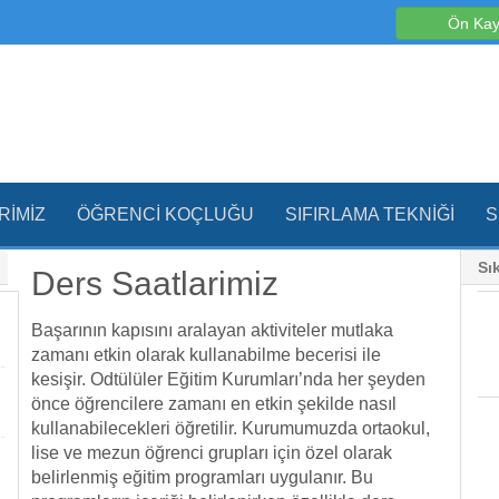
Ön Kay
RIMIZ
ÖĞRENCI KOÇLUĞU
SIFIRLAMA TEKNIĞI
S
Sı
Ders Saatlarimiz
Başarının kapısını aralayan aktiviteler mutlaka
zamanı etkin olarak kullanabilme becerisi ile
kesişir. Odtülüler Eğitim Kurumları’nda her şeyden
önce öğrencilere zamanı en etkin şekilde nasıl
kullanabilecekleri öğretilir. Kurumumuzda ortaokul,
lise ve mezun öğrenci grupları için özel olarak
belirlenmiş eğitim programları uygulanır. Bu