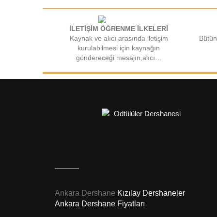
İLETİŞİM ÖĞRENME İLKELERİ
Kaynak ve alıcı arasında iletişim
Bütün
kurulabilmesi için kaynağın
göndereceği mesajın,alıcı…
Ankara Dershane
Kızılay Dershaneler
Ankara Dershane Fiyatları