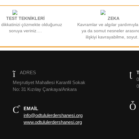
TEST TEKNİKLERİ
ZEKA
 dikkatinizi çözmekte olduğunuz
Kavramlar ve algılar yardımıyla
soruya veriniz….
ya da somut nesneler arasın
ilişkiyi kavrayabilme, soyu
ADRES
0
Meşrutiyet Mahallesi Karanfil Sokak
0
No: 31 Kızılay Çankaya/Ankara
EMAIL
info@odtululerdershanesi.org
www.odtululerdershanesi.org