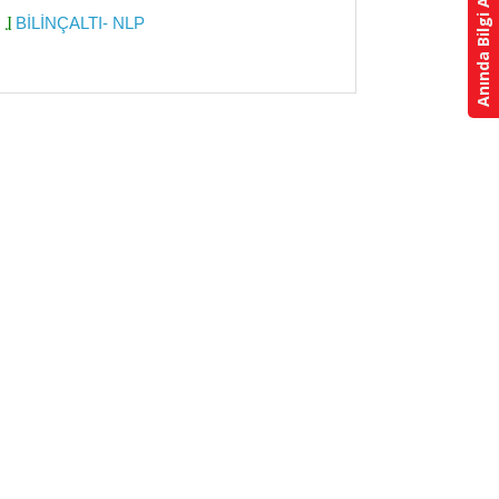
Anında Bilgi Alın
BİLİNÇALTI- NLP