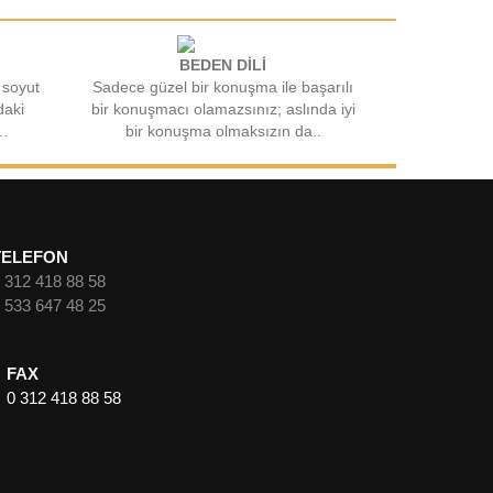
BEDEN DİLİ
 soyut
Sadece güzel bir konuşma ile başarılı
daki
bir konuşmacı olamazsınız; aslında iyi
t…
bir konuşma olmaksızın da..
TELEFON
 312 418 88 58
 533 647 48 25
FAX
0 312 418 88 58