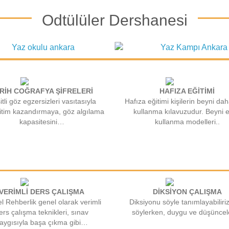
Odtülüler Dershanesi
RİH COĞRAFYA ŞİFRELERİ
HAFIZA EĞİTİMİ
tli göz egzersizleri vasıtasıyla
Hafıza eğitimi kişilerin beyni dah
itim kazandırmaya, göz algılama
kullanma kılavuzudur. Beyni e
kapasitesini…
kullanma modelleri..
VERİMLİ DERS ÇALIŞMA
DİKSİYON ÇALIŞMA
el Rehberlik genel olarak verimli
Diksiyonu söyle tanımlayabiliri
ers çalışma teknikleri, sınav
söylerken, duygu ve düşüncele
aygısıyla başa çıkma gibi…