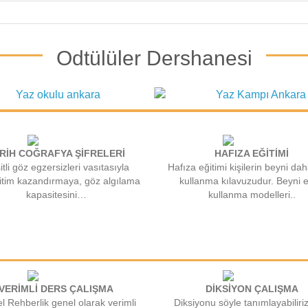
Odtülüler Dershanesi
RİH COĞRAFYA ŞİFRELERİ
HAFIZA EĞİTİMİ
tli göz egzersizleri vasıtasıyla
Hafıza eğitimi kişilerin beyni dah
itim kazandırmaya, göz algılama
kullanma kılavuzudur. Beyni e
kapasitesini…
kullanma modelleri..
VERİMLİ DERS ÇALIŞMA
DİKSİYON ÇALIŞMA
el Rehberlik genel olarak verimli
Diksiyonu söyle tanımlayabiliri