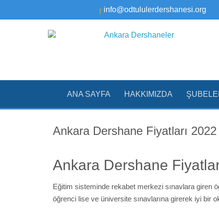
info@odtululerdershanesi.org
ANA SAYFA
HAKKIMIZDA
ŞUBELE
Ankara Dershane Fiyatları 2022
Ankara Dershane Fiyatla
Eğitim sisteminde rekabet merkezi sınavlara giren öğ
öğrenci lise ve üniversite sınavlarına girerek iyi bi