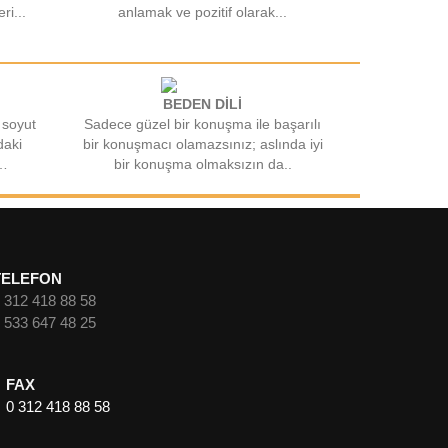
ri...
anlamak ve pozitif olarak...
BEDEN DİLİ
 soyut
Sadece güzel bir konuşma ile başarılı
daki
bir konuşmacı olamazsınız; aslında iyi
t…
bir konuşma olmaksızın da..
TELEFON
 312 418 88 58
 533 647 48 25
FAX
0 312 418 88 58