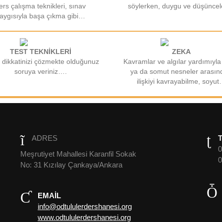
ers çalışma teknikleri, sınav
söylerken, duygu ve düşüncele
aygısıyla başa çıkma gibi…
TEST TEKNİKLERİ
ZEKA
 dikkatinizi çözmekte olduğunuz
Kavramlar ve algılar yardımıyla
soruya veriniz….
ya da somut nesneler arasın
ilişkiyi kavrayabilme, soyu
ADRES
0
Meşrutiyet Mahallesi Karanfil Sokak
0
No: 31 Kızılay Çankaya/Ankara
EMAIL
info@odtululerdershanesi.org
www.odtululerdershanesi.org