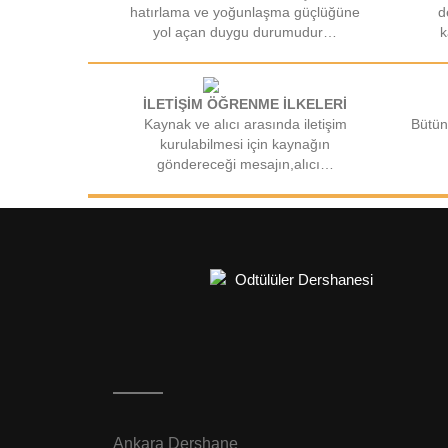
hatırlama ve yoğunlaşma güçlüğüne
d
yol açan duygu durumudur…
k
İLETİŞİM ÖĞRENME İLKELERİ
Kaynak ve alıcı arasında iletişim
Bütün
kurulabilmesi için kaynağın
göndereceği mesajın,alıcı…
Ankara Dershane