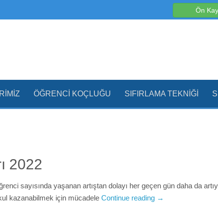
Ön Kay
RIMIZ
ÖĞRENCI KOÇLUĞU
SIFIRLAMA TEKNIĞI
S
rı 2022
renci sayısında yaşanan artıştan dolayı her geçen gün daha da artıyo
r okul kazanabilmek için mücadele
Continue reading
→