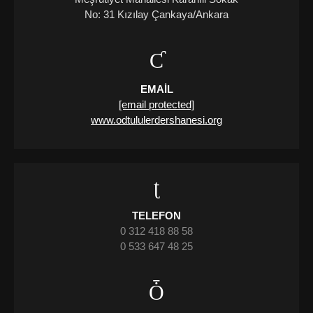
No: 31 Kızılay Çankaya/Ankara
EMAIL
[email protected]
www.odtululerdershanesi.org
TELEFON
0 312 418 88 58
0 533 647 48 25