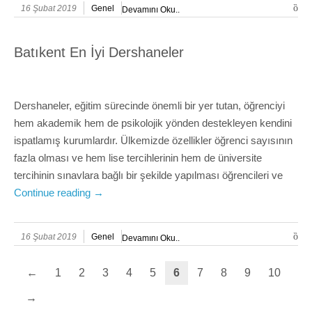
16 Şubat 2019
Genel
Devamını Oku..
Batıkent En İyi Dershaneler
Dershaneler, eğitim sürecinde önemli bir yer tutan, öğrenciyi
hem akademik hem de psikolojik yönden destekleyen kendini
ispatlamış kurumlardır. Ülkemizde özellikler öğrenci sayısının
fazla olması ve hem lise tercihlerinin hem de üniversite
tercihinin sınavlara bağlı bir şekilde yapılması öğrencileri ve
Continue reading
→
16 Şubat 2019
Genel
Devamını Oku..
←
1
2
3
4
5
6
7
8
9
10
→