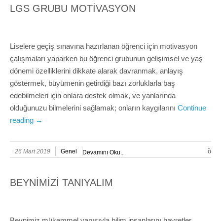
LGS GRUBU MOTİVASYON
Liselere geçiş sınavına hazırlanan öğrenci için motivasyon
çalışmaları yaparken bu öğrenci grubunun gelişimsel ve yaş
dönemi özelliklerini dikkate alarak davranmak, anlayış
göstermek, büyümenin getirdiği bazı zorluklarla baş
edebilmeleri için onlara destek olmak, ve yanlarında
olduğunuzu bilmelerini sağlamak; onların kaygılarını
Continue
reading
→
26 Mart 2019
Genel
Devamını Oku..
BEYNİMİZİ TANIYALIM
Beynimiz mükemmel yapısıyla bilim insanlarını hayretler