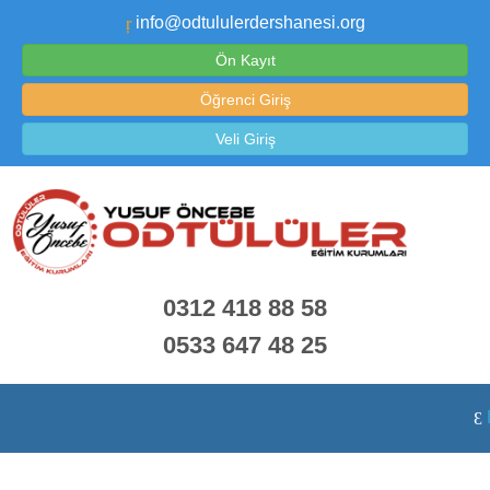
info@odtululerdershanesi.org
Ön Kayıt
Öğrenci Giriş
Veli Giriş
0312 418 88 58
0533 647 48 25